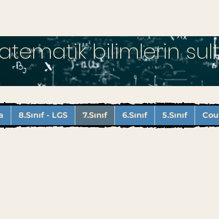
atematik bilimlerin sult
a
8.Sınıf - LGS
7.Sınıf
6.Sınıf
5.Sınıf
Cou