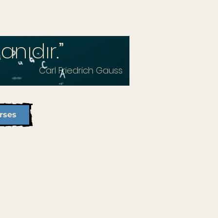
anıdır.”
Carl Friedrich Gauss
rses