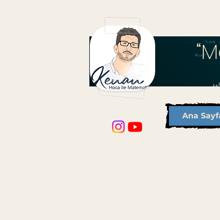
“M
Ana Sayf